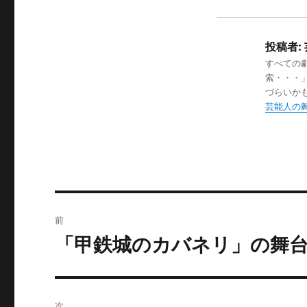
投稿者:
すべての
索・・・
づらいか
芸能人の
投
前
稿
「甲鉄城のカバネリ」の舞
過
去
ナ
の
ビ
投
次