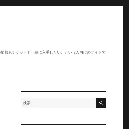
の情報もチケットも一緒に入手したい、という人向けのサイトで
検
検
索
索
対
象: