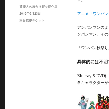
す。
投
芸能人の舞台挨拶を紹介屋
稿
投
2016年6月23日
アニメ「ワンパン
者
稿
カ
舞台挨拶チケット
日:
テ
アンパンマンのよ
ゴ
ンパンマン。その
リ
ー
「ワンパン秋祭り
具体的には不明
Blu-ray &
各キャラクターが